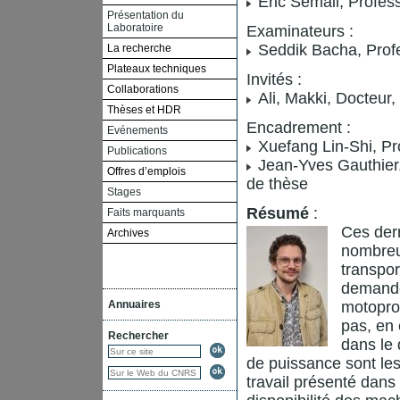
Éric Semail, Profe
Présentation du
Laboratoire
Examinateurs :
Seddik Bacha, Profe
La recherche
Plateaux techniques
Invités :
Collaborations
Ali, Makki, Docteur
Thèses et HDR
Encadrement :
Evénements
Xuefang Lin-Shi, Pr
Publications
Jean-Yves Gauthier,
Offres d’emplois
de thèse
Stages
Résumé
:
Faits marquants
Ces dern
Archives
nombreu
transpor
demande
Annuaires
motoprop
pas, en 
Rechercher
dans le 
de puissance sont les
travail présenté dans