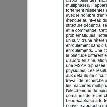
disponibilité des ma
multiphases. Il appar
fortement résilientes
avec le nombre d’enr
étendue au niveau d
structure décentralis
et la commande. Cett
problématiques, not
un suivi d’une référ
enroulement sans dis
enroulements. Une co
la platitude différenti
d’abord en simulation
une MSAP triphasée 
physiques. Les résult
aux défauts de circui
travail de recherche 
les machines multipha
l’électronique de pui
domaines de recherc
hendécaphasé à forte 
nouvelle approche dé