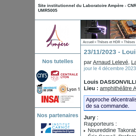
Site institutionnel du Laboratoire Ampère - CN
UMR5005
Accueil
>
Thèses et HDR
>
Thèses 
23/11/2023 - Lo
Nos tutelles
par
Arnaud Lelevé
,
L
jour le
4 décembre 2023
Louis DASSONVILL
Lieu :
amphithéâtre A
Approche décentrali
de sa commande.
Nos partenaires
Jury
:
Rapporteurs :
Noureddine Takorabe