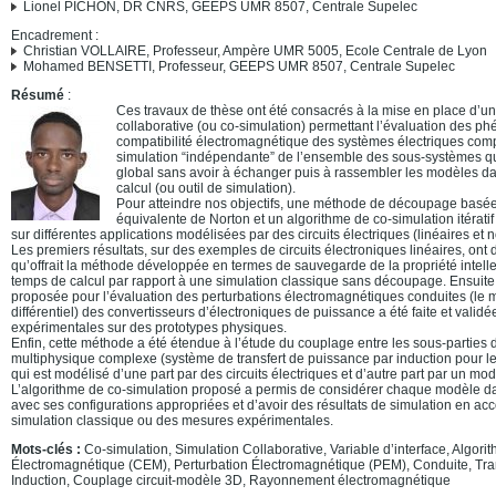
Lionel PICHON, DR CNRS, GEEPS UMR 8507, Centrale Supelec
Encadrement :
Christian VOLLAIRE, Professeur, Ampère UMR 5005, Ecole Centrale de Lyon
Mohamed BENSETTI, Professeur, GEEPS UMR 8507, Centrale Supelec
Résumé
:
Ces travaux de thèse ont été consacrés à la mise en place d’u
collaborative (ou co-simulation) permettant l’évaluation des 
compatibilité électromagnétique des systèmes électriques comp
simulation “indépendante” de l’ensemble des sous-systèmes q
global sans avoir à échanger puis à rassembler les modèles
calcul (ou outil de simulation).
Pour atteindre nos objectifs, une méthode de découpage basé
équivalente de Norton et un algorithme de co-simulation itératif
sur différentes applications modélisées par des circuits électriques (linéaires et n
Les premiers résultats, sur des exemples de circuits électroniques linéaires, ont 
qu’offrait la méthode développée en termes de sauvegarde de la propriété intelle
temps de calcul par rapport à une simulation classique sans découpage. Ensuit
proposée pour l’évaluation des perturbations électromagnétiques conduites (l
différentiel) des convertisseurs d’électroniques de puissance a été faite et vali
expérimentales sur des prototypes physiques.
Enfin, cette méthode a été étendue à l’étude du couplage entre les sous-parties
multiphysique complexe (système de transfert de puissance par induction pour le
qui est modélisé d’une part par des circuits électriques et d’autre part par un mo
L’algorithme de co-simulation proposé a permis de considérer chaque modèle da
avec ses configurations appropriées et d’avoir des résultats de simulation en ac
simulation classique ou des mesures expérimentales.
Mots-clés :
Co-simulation, Simulation Collaborative, Variable d’interface, Algorith
Électromagnétique (CEM), Perturbation Électromagnétique (PEM), Conduite, Tra
Induction, Couplage circuit-modèle 3D, Rayonnement électromagnétique