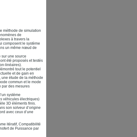
ne méthode de simulation
phénomènes de
lexes à travers la
ui composent le système
 dans un même nœud de
e sur une source
 ont été proposés et testés
on-linéaires).
démontré tout le potentiel
ctuelle et de gain en
e, une étude de la méthode
e mode commun et le mode
dée par des mesures
 d’un système
s véhicules électriques)
dèle 3D éléments finis.
ns son solveur d’origine
cord avec ceux d’une
me itératif, Compatibilité
nsfert de Puissance par