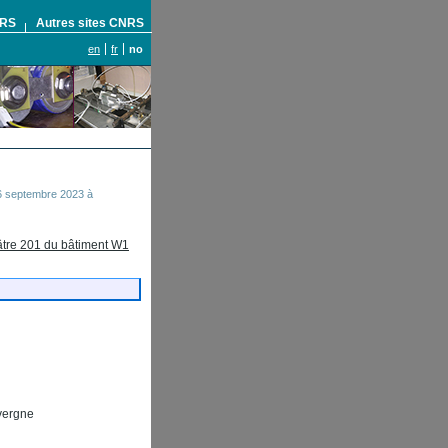
NRS
Autres sites CNRS
en
fr
no
6 septembre 2023 à
tre 201 du bâtiment W1
vergne