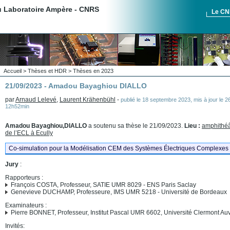
du Laboratoire Ampère - CNRS
Le C
Accueil
>
Thèses et HDR
>
Thèses en 2023
21/09/2023 - Amadou Bayaghiou DIALLO
par
Arnaud Lelevé
,
Laurent Krähenbühl
-
publié le
18 septembre 2023
,
mis à jour le
2
12h52min
Amadou Bayaghiou,DIALLO
a soutenu sa thèse le 21/09/2023.
Lieu :
amphithéâ
de l’ECL à Ecully
Co-simulation pour la Modélisation CEM des Systèmes Électriques Complexes
Jury
:
Rapporteurs :
François COSTA, Professeur, SATIE UMR 8029 - ENS Paris Saclay
Genevieve DUCHAMP, Professeure, IMS UMR 5218 - Université de Bordeaux
Examinateurs :
Pierre BONNET, Professeur, Institut Pascal UMR 6602, Université Clermont Au
Invités: