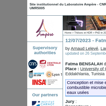
Site institutionnel du Laboratoire Ampère - CN
UMR5005
Home
>
Thèses et HDR
>
PhD in 2
12/07/2023 - F
Supervisory
by
Arnaud Lelevé
,
La
authorities
updated on
26 Septembe
Fatma BENSALAH
d
Place :
University o
Eddakhlania, Tunisia
Conception et mise e
combustible microbie
eaux usées
Our partners
Jury
: