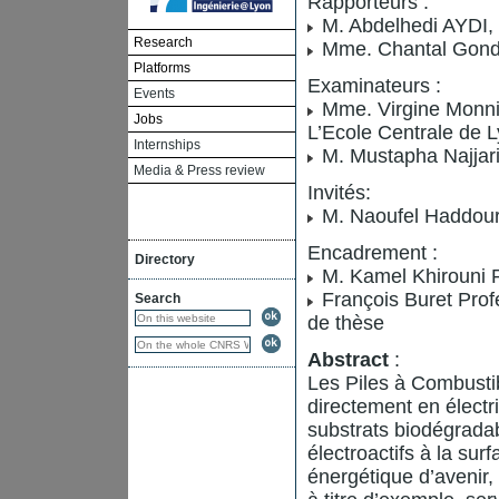
Rapporteurs :
M. Abdelhedi AYDI, 
Research
Mme. Chantal Gondra
Platforms
Examinateurs :
Events
Mme. Virgine Monnie
Jobs
L’Ecole Centrale de 
Internships
M. Mustapha Najjari
Media & Press review
Invités:
M. Naoufel Haddour 
Encadrement :
Directory
M. Kamel Khirouni P
François Buret Profe
Search
de thèse
Abstract
:
Les Piles à Combusti
directement en électr
substrats biodégradab
électroactifs à la sur
énergétique d’avenir,