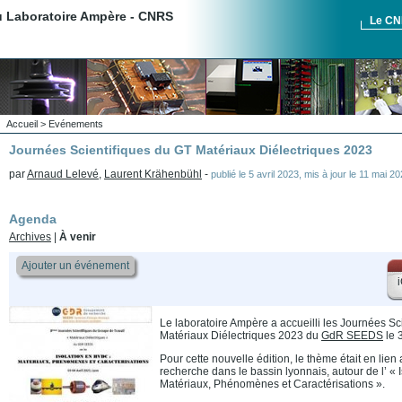
du Laboratoire Ampère - CNRS
Le C
Accueil
>
Evénements
Journées Scientifiques du GT Matériaux Diélectriques 2023
par
Arnaud Lelevé
,
Laurent Krähenbühl
-
publié le
5 avril 2023
,
mis à jour le
11 mai 20
Agenda
Archives
|
À venir
Ajouter un événement
i
Le laboratoire Ampère a accueilli les Journées Sc
Matériaux Diélectriques 2023 du
GdR SEEDS
le 3
Pour cette nouvelle édition, le thème était en lien 
recherche dans le bassin lyonnais, autour de l’ «
Matériaux, Phénomènes et Caractérisations ».