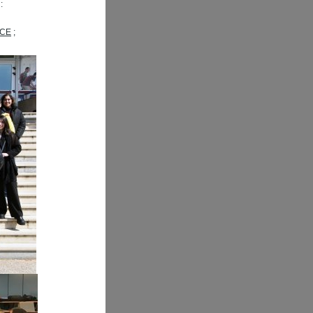
:
ACE
;