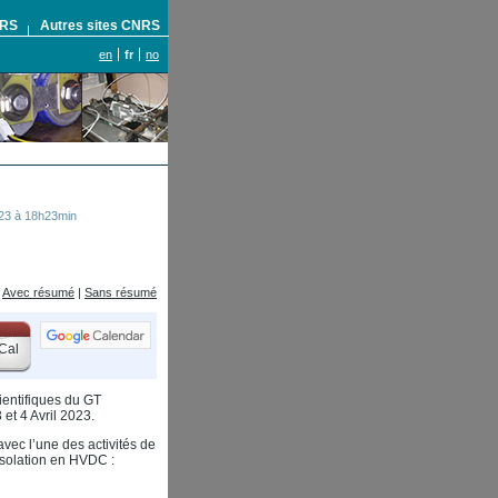
NRS
Autres sites CNRS
en
fr
no
23 à 18h23min
Avec résumé
|
Sans résumé
Cal
ientifiques du GT
 et 4 Avril 2023.
avec l’une des activités de
 Isolation en HVDC :