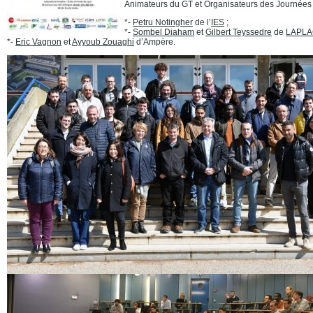
Animateurs du GT et Organisateurs des Journées 
*-
Petru Notingher
de l’
IES
;
*-
Sombel Diaham
et
Gilbert Teyssedre
de
LAPL
*-
Eric Vagnon
et
Ayyoub Zouaghi
d’Ampère.