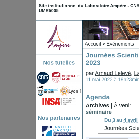
Site institutionnel du Laboratoire Ampère - CN
UMR5005
Accueil
>
Evénements
Journées Scienti
2023
Nos tutelles
par
Arnaud Lelevé
,
L
11 mai 2023 à 18h23mi
Agenda
Archives
|
À venir
séminaire
Nos partenaires
Du
3
au
4 avril
Journées Scie