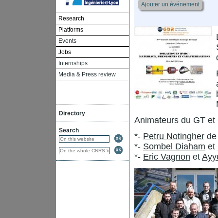
Ajouter un événement
Research
Platforms
Events
Jobs
Internships
Media & Press review
Directory
Animateurs du GT et 
Search
*-
Petru Notingher
de 
*-
Sombel Diaham
et
*-
Eric Vagnon
et
Ayy