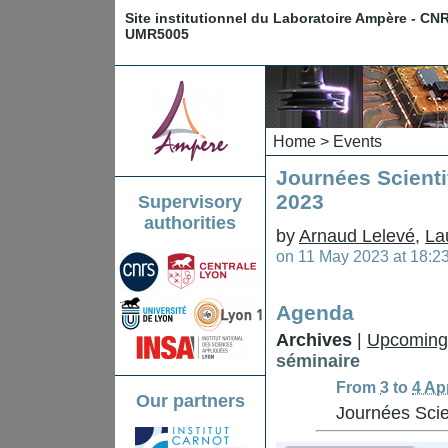
Site institutionnel du Laboratoire Ampère - CN
UMR5005
Home
>
Events
Journées Scienti
2023
Supervisory
authorities
by
Arnaud Lelevé
,
La
on
11 May 2023 at 18:2
Agenda
Archives
|
Upcoming
séminaire
From
3
to
4 Ap
Our partners
Journées Scie