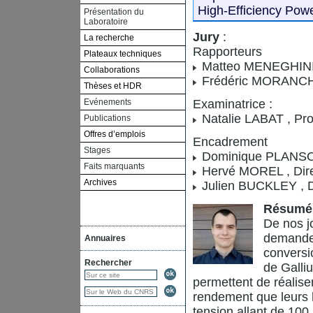
High-Efficiency Pow
Présentation du
Laboratoire
Jury
:
La recherche
Rapporteurs
Plateaux techniques
Matteo MENEGHINI ,
Collaborations
Frédéric MORANCHO
Thèses et HDR
Evénements
Examinatrice :
Natalie LABAT , Pro
Publications
Offres d’emplois
Encadrement
Stages
Dominique PLANSON 
Faits marquants
Hervé MOREL , Dire
Archives
Julien BUCKLEY , D
Résumé
De nos jo
demande 
Annuaires
conversio
Rechercher
de Galli
permettent de réalise
rendement que leurs 
tension allant de 100