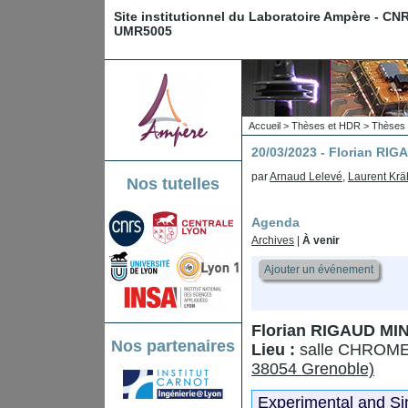
Site institutionnel du Laboratoire Ampère - CN
UMR5005
Accueil
>
Thèses et HDR
>
Thèses 
20/03/2023 - Florian RI
par
Arnaud Lelevé
,
Laurent Kr
Nos tutelles
Agenda
Archives
|
À venir
Ajouter un événement
Florian RIGAUD MI
Nos partenaires
Lieu :
salle CHROME
38054 Grenoble)
Experimental and Sim