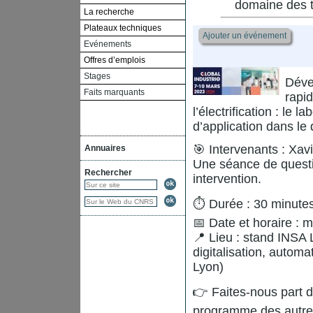
domaine des t
La recherche
Plateaux techniques
Ajouter un événement
Evénements
Offres d’emplois
Stages
Déve
Faits marquants
rapi
l’électrification : le
d’application dans le
🎯 Intervenants : Xa
Annuaires
Une séance de questi
Rechercher
intervention.
⏱ Durée : 30 minute
📅 Date et horaire : 
📍 Lieu : stand INS
digitalisation, autom
Lyon)
👉 Faites-nous part d
programme des autres