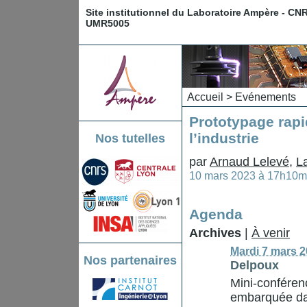
Site institutionnel du Laboratoire Ampère - CN
UMR5005
Accueil
>
Evénements
Prototypage rap
l’industrie
Nos tutelles
par
Arnaud Lelevé
,
L
10 mars 2023 à 17h10m
Agenda
Archives
|
À venir
Mardi 7 mars 
Nos partenaires
Delpoux
Mini-conféren
embarquée dan