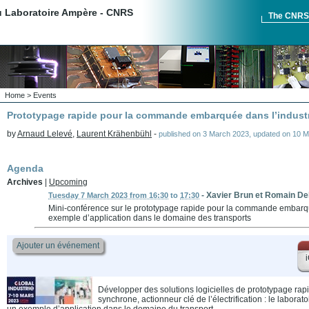
du Laboratoire Ampère - CNRS
The CNR
Home
>
Events
Prototypage rapide pour la commande embarquée dans l’indust
by
Arnaud Lelevé
,
Laurent Krähenbühl
-
published on
3 March 2023
,
updated on
10 M
Agenda
Archives
|
Upcoming
-
Xavier Brun et Romain De
Tuesday 7 March 2023 from 16:30
to
17:30
Mini-conférence sur le prototypage rapide pour la commande embarqué
exemple d’application dans le domaine des transports
Ajouter un événement
i
Développer des solutions logicielles de prototypage rap
synchrone, actionneur clé de l’électrification : le labor
un exemple d’application dans le domaine du transport.