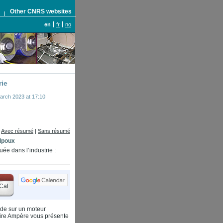
S
Other CNRS websites
en
fr
no
rie
arch 2023 at 17:10
Avec résumé
|
Sans résumé
lpoux
e dans l’industrie :
Cal
ide sur un moteur
atoire Ampère vous présente