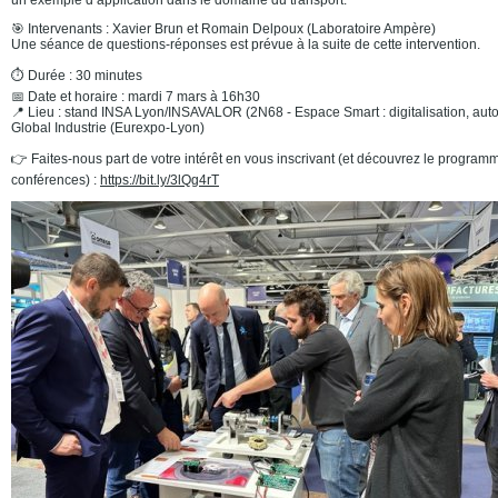
🎯 Intervenants : Xavier Brun et Romain Delpoux (Laboratoire Ampère)
Une séance de questions-réponses est prévue à la suite de cette intervention.
⏱ Durée : 30 minutes
📅 Date et horaire : mardi 7 mars à 16h30
📍 Lieu : stand INSA Lyon/INSAVALOR (2N68 - Espace Smart : digitalisation, aut
Global Industrie (Eurexpo-Lyon)
👉 Faites-nous part de votre intérêt en vous inscrivant (et découvrez le program
conférences) :
https://bit.ly/3lQg4rT