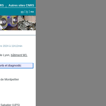
NRS
Autres sites CNRS
en
fr
no
re 2024 à 11h12min
de Lyon,
bâtiment W1
,
ts et diagnostic
 de Montpellier
l Sabatier (UPS)