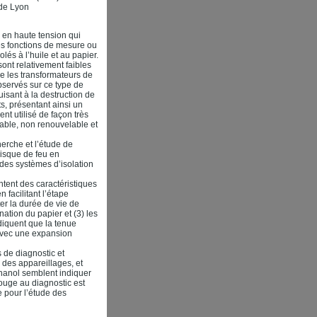
 de Lyon
 en haute tension qui
es fonctions de mesure ou
lés à l’huile et au papier.
ont relativement faibles
 les transformateurs de
bservés sur ce type de
sant à la destruction de
, présentant ainsi un
nt utilisé de façon très
dable, non renouvelable et
herche et l’étude de
risque de feu en
des systèmes d’isolation
ntent des caractéristiques
 facilitant l’étape
er la durée de vie de
nation du papier et (3) les
ndiquent que la tenue
 avec une expansion
s de diagnostic et
n des appareillages, et
éthanol semblent indiquer
rouge au diagnostic est
e pour l’étude des