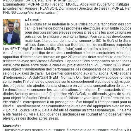
Rapporteurs : BATUT, Nathalie ; KHATIR, Zoubir
Examinateurs : MORANCHO, Frédéric ; MOREL, Abdelkrim (SuperGrid Institute)
Encadrement Ampère : PLANSON, Dominique (Directeur de thèse) ; MOREL Herv
PHUNG Luong-Viet (co-encadrant)
Résumé
:
Le silicium est le matériau le plus utilisé pour la fabrication des 
car il présente de bonnes propriétés électriques et un faible coût 
pour des puissances élevées nécessaires dans les applications en
puissance, le silicium présente sa limite. Pour cela, les développem
matériaux à large bande interdite, comme le SiC, le GaN et le dia
utilisés dans ce domaine car ils présentent de meilleures propriété
Les HEMT (High Electron Mobility Transistor) sont construits à base d’une hété
c’est-à-dire que la jonction de ces deux matériaux crée des contraintes mécaniq
apparition d’électrons en formant un gaz 2D entre les deux matériaux, entraînan
d’électrons avec des vitesses élevées. Cependant, ces composants ne sont pas e
Ainsi, cette thèse entre dans le cadre du projet européen IPCEI/Nano 2022 avec 
pour objectif l’amélioration des performances des composants de puissance. Les 
selon deux axes de travail. Le premier correspond aux simulations TCAD et dans 
d’hétérojonction AlGaN/GaN (HEMT Normally On, Normally-OFF et diode) ont été 
comprendre l’influence du piégeage sur le comportement électrique et physique de
des pièges ont été ajoutés dans la structure en variant la concentration de ceux-ci
Le deuxième axe concerne les caractérisations électriques. Des caractérisations 
diodes Schottky avec une hétérojonction AlGaN/GaN, et différents types de stres
pour objectif d’étudier l’évolution de la résistance dynamique. Premièrement, les 
été réalisés, correspondant à un passage de l’état bloqué à l’état passant pour 
élevée. Deuxièmement, des commutations dures ont été appliquées avec un nou
« Double Source Test ». Cela a été utilisé comme un stress dynamique. Finaleme
a été réalisé qui vise à appliquer des surcharges en courant afin d’observer l’év
physiques des diodes après stress.
Mots-clés :
Transistors et des diodes de puissance, électronique de puissance, matériaux à l