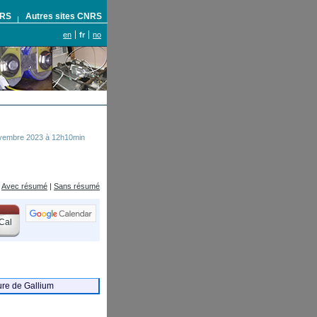
NRS
Autres sites CNRS
en
fr
no
vembre 2023 à 12h10min
Avec résumé
|
Sans résumé
Cal
ure de Gallium