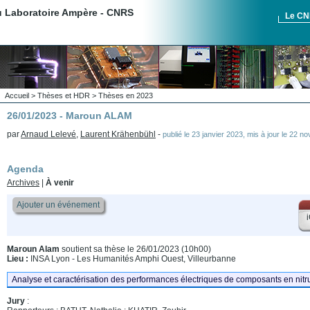
du Laboratoire Ampère - CNRS
Le C
Accueil
>
Thèses et HDR
>
Thèses en 2023
26/01/2023 - Maroun ALAM
par
Arnaud Lelevé
,
Laurent Krähenbühl
-
publié le
23 janvier 2023
,
mis à jour le
22 no
Agenda
Archives
|
À venir
Ajouter un événement
i
Maroun Alam
soutient sa thèse le 26/01/2023 (10h00)
Lieu :
INSA Lyon - Les Humanités Amphi Ouest, Villeurbanne
Analyse et caractérisation des performances électriques de composants en nitr
Jury
: