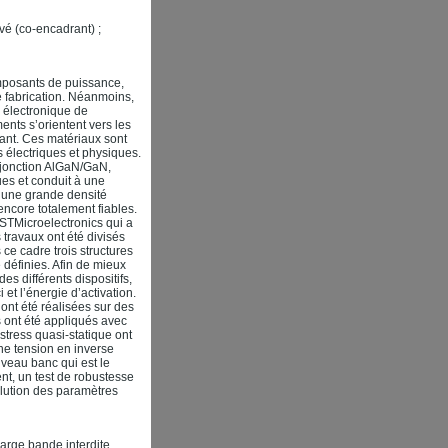
é (co-encadrant) ;
composants de puissance,
de fabrication. Néanmoins,
 électronique de
ents s’orientent vers les
mant. Ces matériaux sont
s électriques et physiques.
rojonction AlGaN/GaN,
ues et conduit à une
t une grande densité
ncore totalement fiables.
STMicroelectronics qui a
travaux ont été divisés
ce cadre trois structures
définies. Afin de mieux
s différents dispositifs,
 et l’énergie d’activation.
ont été réalisées sur des
s ont été appliqués avec
stress quasi-statique ont
une tension en inverse
veau banc qui est le
nt, un test de robustesse
olution des paramètres
arge bande interdite,