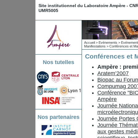
Site institutionnel du Laboratoire Ampère - CN
UMR5005
Accueil
>
Evénements
>
Evénements
Manifestations
>
Conférences et Man
Conférences et M
Nos tutelles
Ampère : premie
Aratem’2007
Biopac au Forum 
Compumag 200
Conférence "BI
Ampère
Journée Nationa
microélectroniq
Nos partenaires
Journée Portes 
Journée Thémati
aux gestes médic