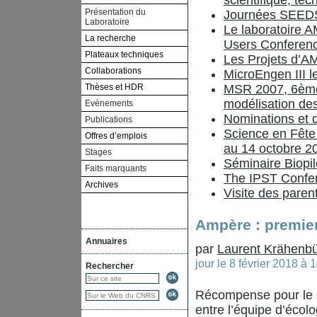
scientifique, te
Présentation du
Journées SEED
Laboratoire
Le laboratoire A
La recherche
Users Conferen
Plateaux techniques
Les Projets d’
Collaborations
MicroEngen III 
Thèses et HDR
MSR 2007, 6ème
modélisation de
Evénements
Nominations et d
Publications
Science en Fête
Offres d’emplois
au 14 octobre 2
Stages
Séminaire Biopi
Faits marquants
The IPST Confe
Archives
Visite des paren
Ampère : premier 
Annuaires
par
Laurent Krähenbü
jour le
8 février 2018 à
Rechercher
Récompense pour le
entre l’équipe d’écol