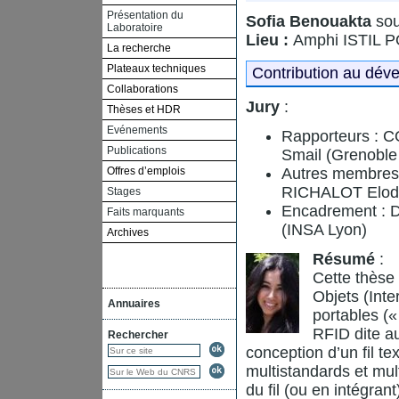
Présentation du
Sofia Benouakta
sou
Laboratoire
Lieu :
Amphi ISTIL 
La recherche
Plateaux techniques
Contribution au déve
Collaborations
Jury
:
Thèses et HDR
Evénements
Rapporteurs : C
Publications
Smail (Grenoble
Offres d’emplois
Autres membres 
RICHALOT Elodie
Stages
Encadrement : D
Faits marquants
(INSA Lyon)
Archives
Résumé
:
Cette thèse 
Objets (Inte
Annuaires
portables («
RFID dite au
Rechercher
conception d’un fil te
multistandards et mul
du fil (ou en intégrant