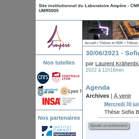
Site institutionnel du Laboratoire Ampère - CN
UMR5005
Accueil
>
Thèses et HDR
>
Thèses 
30/06/2021 - So
Nos tutelles
par
Laurent Krähenbü
2022 à 11h16min
Agenda
Archives
|
À venir
Mercredi 30 ju
Thèse Sofia
Nos partenaires
Ajouter un événement