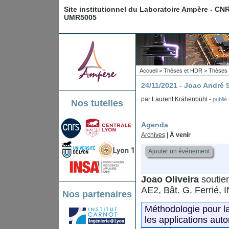
Site institutionnel du Laboratoire Ampère - CN
UMR5005
Accueil
>
Thèses et HDR
>
Thèses 
24/11/2021 - Joao Andr
par
Laurent Krähenbühl
-
publié
Nos tutelles
Agenda
Archives
|
À venir
Ajouter un événement
Joao Oliveira
soutien
AE2,
Bât. G. Ferrié
, 
Nos partenaires
Méthodologie pour l
les applications aut