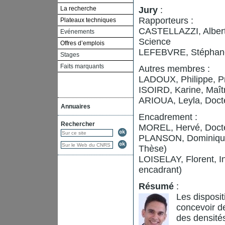
La recherche
Jury
:
Rapporteurs :
Plateaux techniques
CASTELLAZZI, Alberto
Evénements
Science
Offres d’emplois
LEFEBVRE, Stéphane
Stages
Faits marquants
Autres membres :
LADOUX, Philippe, P
ISOIRD, Karine, Maî
ARIOUA, Leyla, Doct
Annuaires
Encadrement :
Rechercher
MOREL, Hervé, Docte
PLANSON, Dominique,
Thèse)
LOISELAY, Florent, 
encadrant)
Résumé
:
Les disposi
concevoir d
des densités