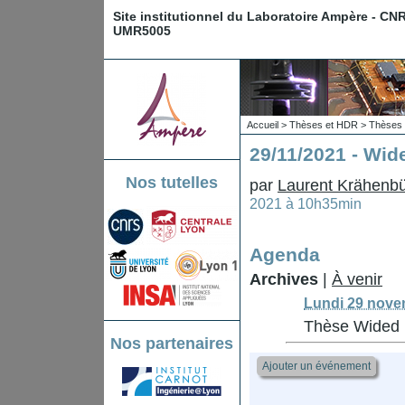
Site institutionnel du Laboratoire Ampère - CN
UMR5005
Accueil
>
Thèses et HDR
>
Thèses 
29/11/2021 - Wi
Nos tutelles
par
Laurent Krähenbü
2021 à 10h35min
Agenda
Archives
|
À venir
Lundi 29 nove
Thèse Wided
Nos partenaires
Ajouter un événement