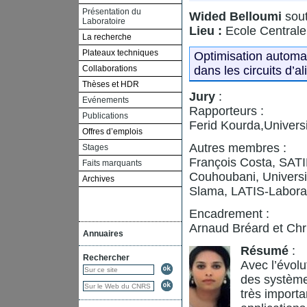
Présentation du
Wided Belloumi
sout
Laboratoire
Lieu :
Ecole Central
La recherche
Plateaux techniques
Optimisation automa
Collaborations
dans les circuits d’a
Thèses et HDR
Jury
:
Evénements
Rapporteurs :
Publications
Ferid Kourda,Univers
Offres d’emplois
Autres membres :
Stages
François Costa, SATIE
Faits marquants
Couhoubani, Universi
Archives
Slama, LATIS-Laborat
Encadrement :
Arnaud Bréard et Chri
Annuaires
Résumé
:
Rechercher
Avec l’évolu
des système
très importa