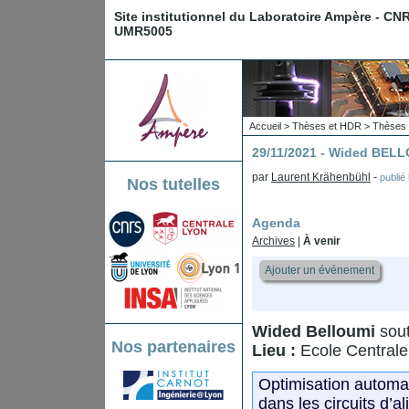
Site institutionnel du Laboratoire Ampère - CN
UMR5005
Accueil
>
Thèses et HDR
>
Thèses 
29/11/2021 - Wided BEL
par
Laurent Krähenbühl
-
publié
Nos tutelles
Agenda
Archives
|
À venir
Ajouter un événement
Wided Belloumi
sout
Nos partenaires
Lieu :
Ecole Central
Optimisation automa
dans les circuits d’a