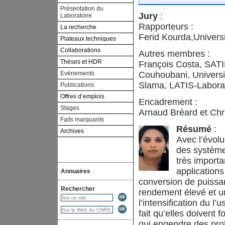
Présentation du
Jury
:
Laboratoire
Rapporteurs :
La recherche
Ferid Kourda,Univers
Plateaux techniques
Collaborations
Autres membres :
Thèses et HDR
François Costa, SATIE
Evénements
Couhoubani, Universi
Slama, LATIS-Laborat
Publications
Offres d’emplois
Encadrement :
Stages
Arnaud Bréard et Chri
Faits marquants
Résumé
:
Archives
Avec l’évolu
des système
très importa
applications
Annuaires
conversion de puissa
Rechercher
rendement élevé et u
l’intensification du l
fait qu’elles doivent
qui engendre des prob