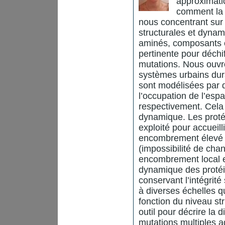
approximati
comment la c
nous concentrant sur 
structurales et dyna
aminés, composants é
pertinente pour déchi
mutations. Nous ouvro
systèmes urbains dura
sont modélisées par 
l’occupation de l’esp
respectivement. Cela 
dynamique. Les proté
exploité pour accueill
encombrement élevé e
(impossibilité de chan
encombrement local et
dynamique des protéi
conservant l’intégrit
à diverses échelles q
fonction du niveau st
outil pour décrire la 
mutations multiples a