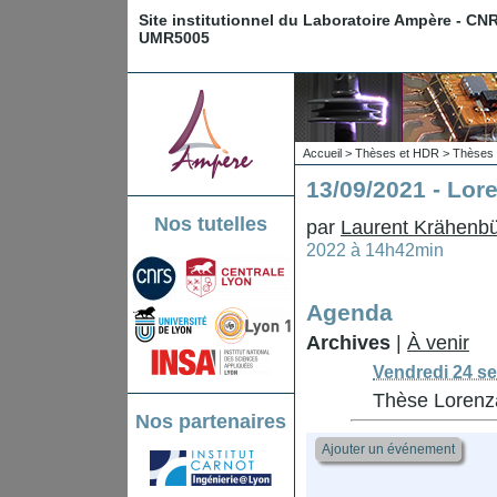
Site institutionnel du Laboratoire Ampère - CN
UMR5005
Accueil
>
Thèses et HDR
>
Thèses 
13/09/2021 - Lor
Nos tutelles
par
Laurent Krähenbü
2022 à 14h42min
Agenda
Archives
|
À venir
Vendredi 24 s
Thèse Lorenz
Nos partenaires
Ajouter un événement