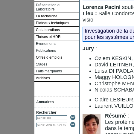
Présentation du
Lorenza Pacini
souti
Laboratoire
Lieu :
Salle Condorce
La recherche
visio
Plateaux techniques
Collaborations
Investigation de la d
pour les systèmes ur
Thèses et HDR
Evénements
Jury
:
Publications
Offres d’emplois
Ozlem KESKIN, 
David LEITNER,
Stages
Luisa DI PAOLA,
Faits marquants
Maggy HOLOGNE
Archives
Christophe MEN
Nicolas SCHAB
Claire LESIEUR,
Annuaires
Laurent VUILLON
Rechercher
Résumé
:
Les protéine
dans le tem