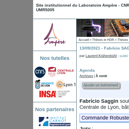
Site institutionnel du Laboratoire Ampère - CN
UMR5005
Accueil
>
Thèses et HDR
>
Thèses 
13/09/2021 - Fabrício SA
par
Laurent Krähenbühl
-
publié
Nos tutelles
Agenda
Archives
|
À venir
Ajouter un événement
Fabrício Saggin
sout
Centrale de Lyon, bâ
Nos partenaires
Commande Robuste 
Jury
: