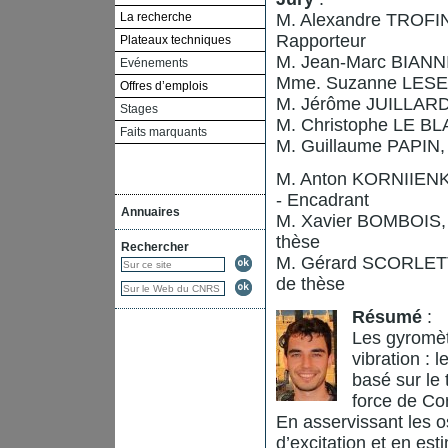
La recherche
M. Alexandre TROFINO
Rapporteur
Plateaux techniques
M. Jean-Marc BIANNI
Evénements
Mme. Suzanne LESECQ
Offres d’emplois
M. Jérôme JUILLARD,
Stages
M. Christophe LE BLA
Faits marquants
M. Guillaume PAPIN, 
M. Anton KORNIIENKO
- Encadrant
Annuaires
M. Xavier BOMBOIS, 
thèse
Rechercher
M. Gérard SCORLETTI,
de thèse
Résumé
:
Les gyromè
vibration : 
basé sur le 
force de Cor
En asservissant les o
d’excitation et en est