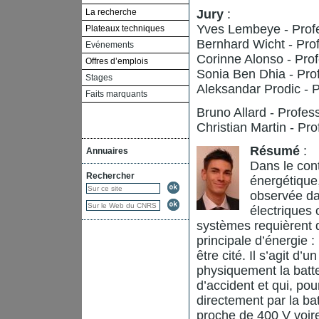
La recherche
Jury
:
Yves Lembeye - Profe
Plateaux techniques
Bernhard Wicht - Prof
Evénements
Corinne Alonso - Pro
Offres d’emplois
Sonia Ben Dhia - Pro
Stages
Aleksandar Prodic - P
Faits marquants
Bruno Allard - Profes
Christian Martin - Pr
Résumé
:
Annuaires
Dans le cont
Rechercher
énergétique
observée dan
électriques 
systèmes requièrent d
principale d’énergie 
être cité. Il s’agit d
physiquement la batte
d’accident et qui, pou
directement par la bat
proche de 400 V voire