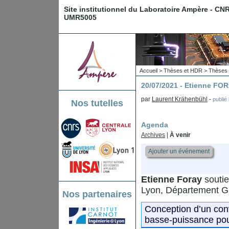
Site institutionnel du Laboratoire Ampère - CN
UMR5005
Accueil
>
Thèses et HDR
>
Thèses 
20/07/2021 - Etienne FO
par
Laurent Krähenbühl
-
publié
Nos tutelles
Agenda
Archives
|
À venir
Ajouter un événement
Etienne Foray
soutie
Lyon, Département G
Nos partenaires
Conception d’un conv
basse-puissance pou