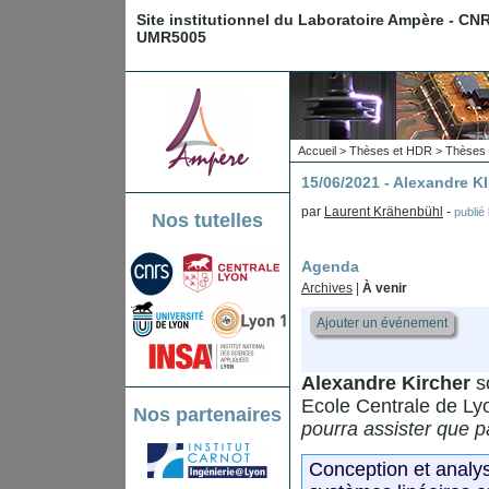
Site institutionnel du Laboratoire Ampère - CN
UMR5005
Accueil
>
Thèses et HDR
>
Thèses 
15/06/2021 - Alexandre 
par
Laurent Krähenbühl
-
publié
Nos tutelles
Agenda
Archives
|
À venir
Ajouter un événement
Alexandre Kircher
so
Ecole Centrale de Ly
Nos partenaires
pourra assister que p
Conception et analyse