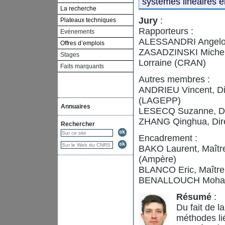
systèmes linéaires e
La recherche
Jury
:
Plateaux techniques
Rapporteurs :
Evénements
ALESSANDRI Angelo, 
Offres d’emplois
ZASADZINSKI Michel, 
Stages
Lorraine (CRAN)
Faits marquants
Autres membres :
ANDRIEU Vincent, Di
(LAGEPP)
Annuaires
LESECQ Suzanne, Dir
ZHANG Qinghua, Dire
Rechercher
Encadrement :
BAKO Laurent, Maître
(Ampère)
BLANCO Eric, Maître
BENALLOUCH Mohame
Résumé
:
Du fait de l
méthodes lié