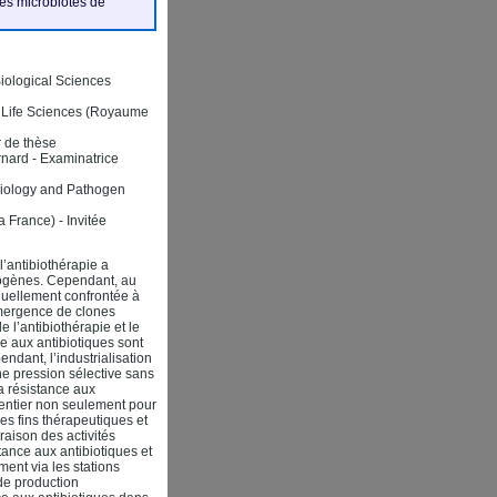
les microbiotes de
Biological Sciences
f Life Sciences (Royaume
 de thèse
nard - Examinatrice
demiology and Pathogen
France) - Invitée
’antibiothérapie a
thogènes. Cependant, au
uellement confrontée à
émergence de clones
e l’antibiothérapie et le
ce aux antibiotiques sont
ndant, l’industrialisation
une pression sélective sans
a résistance aux
e entier non seulement pour
s fins thérapeutiques et
raison des activités
tance aux antibiotiques et
ment via les stations
 de production