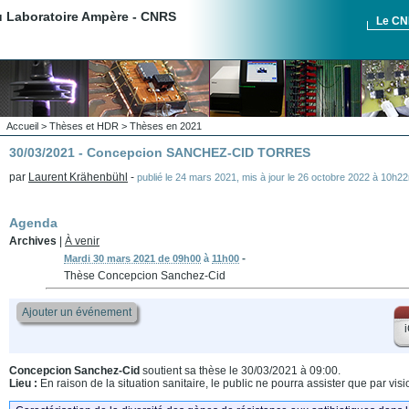
du Laboratoire Ampère - CNRS
Le C
Accueil
>
Thèses et HDR
>
Thèses en 2021
30/03/2021 - Concepcion SANCHEZ-CID TORRES
par
Laurent Krähenbühl
-
publié le
24 mars 2021
,
mis à jour le
26 octobre 2022 à 10h2
Agenda
Archives
|
À venir
-
Mardi 30 mars 2021 de 09h00
à
11h00
Thèse Concepcion Sanchez-Cid
Ajouter un événement
i
Concepcion Sanchez-Cid
soutient sa thèse le 30/03/2021 à 09:00.
Lieu :
En raison de la situation sanitaire, le public ne pourra assister que par vis