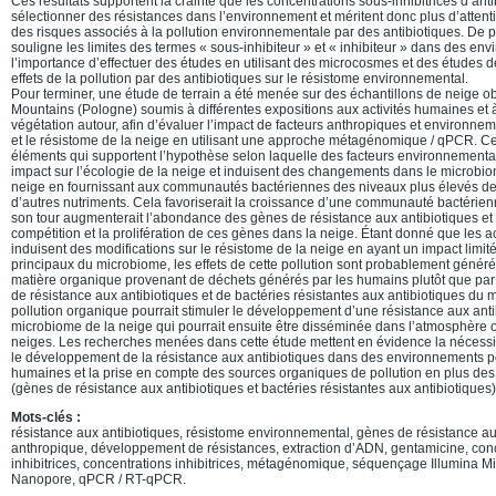
Ces résultats supportent la crainte que les concentrations sous-inhibitrices d’ant
sélectionner des résistances dans l’environnement et méritent donc plus d’attenti
des risques associés à la pollution environnementale par des antibiotiques. De p
souligne les limites des termes « sous-inhibiteur » et « inhibiteur » dans des e
l’importance d’effectuer des études en utilisant des microcosmes et des études de
effets de la pollution par des antibiotiques sur le résistome environnemental.
Pour terminer, une étude de terrain a été menée sur des échantillons de neige 
Mountains (Pologne) soumis à différentes expositions aux activités humaines et à
végétation autour, afin d’évaluer l’impact de facteurs anthropiques et environn
et le résistome de la neige en utilisant une approche métagénomique / qPCR. Cet
éléments qui supportent l’hypothèse selon laquelle des facteurs environnementa
impact sur l’écologie de la neige et induisent des changements dans le microbio
neige en fournissant aux communautés bactériennes des niveaux plus élevés de
d’autres nutriments. Cela favoriserait la croissance d’une communauté bactérien
son tour augmenterait l’abondance des gènes de résistance aux antibiotiques et p
compétition et la prolifération de ces gènes dans la neige. Étant donné que les a
induisent des modifications sur le résistome de la neige en ayant un impact limi
principaux du microbiome, les effets de cette pollution sont probablement génér
matière organique provenant de déchets générés par les humains plutôt que par 
de résistance aux antibiotiques et de bactéries résistantes aux antibiotiques du
pollution organique pourrait stimuler le développement d’une résistance aux anti
microbiome de la neige qui pourrait ensuite être disséminée dans l’atmosphère ou
neiges. Les recherches menées dans cette étude mettent en évidence la nécessit
le développement de la résistance aux antibiotiques dans des environnements pol
humaines et la prise en compte des sources organiques de pollution en plus des
(gènes de résistance aux antibiotiques et bactéries résistantes aux antibiotiques)
Mots-clés :
résistance aux antibiotiques, résistome environnemental, gènes de résistance aux
anthropique, développement de résistances, extraction d’ADN, gentamicine, con
inhibitrices, concentrations inhibitrices, métagénomique, séquençage Illumina
Nanopore, qPCR / RT-qPCR.