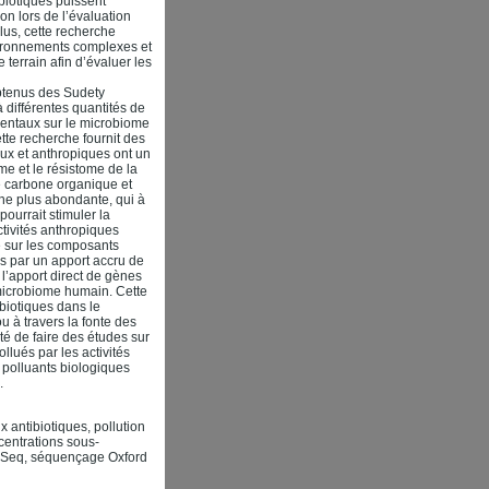
ibiotiques puissent
on lors de l’évaluation
lus, cette recherche
nvironnements complexes et
 terrain afin d’évaluer les
obtenus des Sudety
 différentes quantités de
ementaux sur le microbiome
te recherche fournit des
ux et anthropiques ont un
me et le résistome de la
 carbone organique et
ne plus abondante, qui à
ourrait stimuler la
ctivités anthropiques
té sur les composants
és par un apport accru de
l’apport direct de gènes
 microbiome humain. Cette
biotiques dans le
 à travers la fonte des
é de faire des études sur
lués par les activités
 polluants biologiques
.
 antibiotiques, pollution
centrations sous-
 MiSeq, séquençage Oxford