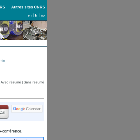
NRS
Autres sites CNRS
en
fr
no
2min
Avec résumé
|
Sans résumé
Cal
io-conférence.