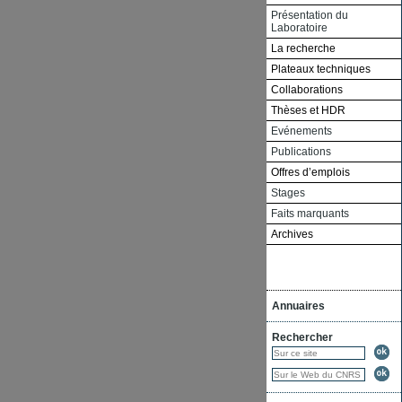
Présentation du
Laboratoire
La recherche
Plateaux techniques
Collaborations
Thèses et HDR
Evénements
Publications
Offres d’emplois
Stages
Faits marquants
Archives
Annuaires
Rechercher