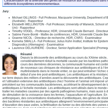
Caractérisation de la diversité des gènes de résistance aux antibiotiques dans 
différents écosystèmes environnementaux.
Jury
:
Michael GILLINGS - Full Professor, Macquarie University, Department of 
(Australie) - Rapporteur
Elizabeth WELLINGTON - Full Professor, University of Warwick, School o
Uni) - Rapporteur
Timothy VOGEL - Professeur, HDR, Université Claude Bernard - Directeur
Sabine Favre-Bonté - Maître de conférences, HDR, Université Claude Ber
Graeme NICOL - Directeur de recherche, HDR, CNRS - Examinateur
Kornelia SMALLA - Full Professor, Julius Kühn Institut, Institute for Epi
Diagnostics (Allemagne) - Examinatrice
Laurence DELAURIERE - Docteur, Senior Application Specialist (Promega 
Résumé
:
Depuis la découverte des antibiotiques au cours du XXème siècle, l
considérablement réduit la mortalité causée par les bactéries pa
cours des dernières décennies, la communauté humaine est contin
de nouveaux cas cliniques de résistance aux antibiotiques et à l’
multirésistants dans le monde entier, ce qui peut entraîner l’échec d
début d’une ère post-antibiotiques. Les antibiotiques et la résistan
sur terre depuis des milliers d’années avant la découverte des antibiotiques. Cepe
et l’utilisation extensive des antibiotiques chez l’homme et l’animal ont imposé 
précédent sur les communautés bactériennes, accélérant le développement de l
antibiotiques à l’échelle mondiale. Les antibiotiques sont utilisés dans le mond
traiter les maladies causées par des agents pathogènes humains, mais aussi à de
de stimulation de la croissance dans les fermes, l’aquaculture et l’agriculture. En 
anthropiques, des concentrations résiduelles d’antibiotiques, des gènes de résis
des bactéries résistantes aux antibiotiques atteignent l’environnement principale
d’épuration des eaux usées, la fertilisation du fumier ou des déchets des usines