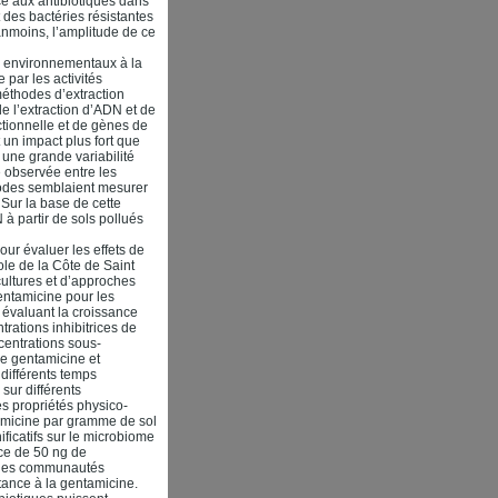
ce aux antibiotiques dans
 des bactéries résistantes
nmoins, l’amplitude de ce
me environnementaux à la
 par les activités
éthodes d’extraction
e l’extraction d’ADN et de
tionnelle et de gènes de
 un impact plus fort que
 une grande variabilité
é observée entre les
thodes semblaient mesurer
Sur la base de cette
à partir de sols pollués
ur évaluer les effets de
ole de la Côte de Saint
cultures et d’approches
entamicine pour les
n évaluant la croissance
ations inhibitrices de
centrations sous-
 de gentamicine et
différents temps
sur différents
s propriétés physico-
tamicine par gramme de sol
ificatifs sur le microbiome
ice de 50 ng de
n des communautés
tance à la gentamicine.