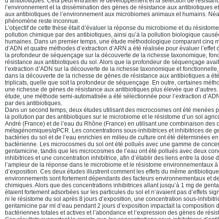
d’antibiotiques. Cela peut entraîner le développement et la sélection de résistan
l’environnement et la dissémination des gènes de résistance aux antibiotiques et
aux antibiotiques de l’environnement aux microbiomes animaux et humains. Néa
phénomène reste inconnue.
L’objectif de cette thèse était d’évaluer la réponse du microbiome et du résisto
pollution chimique par des antibiotiques, ainsi qu’à la pollution biologique causée
humaines. Dans un premier temps, une étude méthodologique comparant cinq m
d’ADN et quatre méthodes d’extraction d’ARN a été réalisée pour évaluer l’effet d
la profondeur de séquençage sur la découverte de la richesse taxonomique, fonc
résistance aux antibiotiques du sol. Alors que la profondeur de séquençage avait
l’extraction d’ADN sur la découverte de la richesse taxonomique et fonctionnelle,
dans la découverte de la richesse de gènes de résistance aux antibiotiques a ét
triplicats, quelle que soit la profondeur de séquençage. En outre, certaines mé
une richesse de gènes de résistance aux antibiotiques plus élevée que d’autres. 
étude, une méthode semi-automatisée a été sélectionnée pour l’extraction d’ADN 
par des antibiotiques.
Dans un second temps, deux études utilisant des microcosmes ont été menées po
la pollution par des antibiotiques sur le microbiome et le résistome d’un sol agric
André (France) et de l’eau du Rhône (France) en utilisant une combinaison des 
métagénomiques/qPCR. Les concentrations sous-inhibitrices et inhibitrices de g
bactéries du sol et de l’eau enrichies en milieu de culture ont été déterminées e
bactérienne. Les microcosmes du sol ont été pollués avec une gamme de concentr
gentamicine, tandis que les microcosmes de l’eau ont été pollués avec deux con
inhibitrices et une concentration inhibitrice, afin d’établir des liens entre la dose
l’ampleur de la réponse dans le microbiome et le résistome environnementaux à 
d’exposition. Ces deux études illustrent comment les effets du même antibiotique 
environnements sont fortement dépendants des facteurs environnementaux et de
chimiques. Alors que des concentrations inhibitrices allant jusqu’à 1 mg de gen
étaient fortement adsorbées sur les particules du sol et n’avaient pas d’effets sign
ni le résistome du sol après 8 jours d’exposition, une concentration sous-inhibitr
gentamicine par ml d’eau pendant 2 jours d’exposition impactait la compositio
bactériennes totales et actives et l’abondance et l’expression des gènes de résis