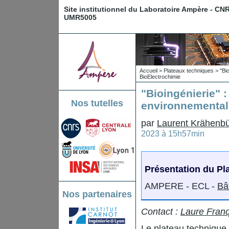
Site institutionnel du Laboratoire Ampère - CN
UMR5005
Accueil
>
Plateaux techniques
>
"Bi
BioElectrochimie
"Bioingénierie" 
Nos tutelles
environnemental
par
Laurent Krähenbü
2023 à 15h57min
Présentation du Pl
AMPERE - ECL -
Bâ
Nos partenaires
Contact :
Laure Franq
Le plateau technique 