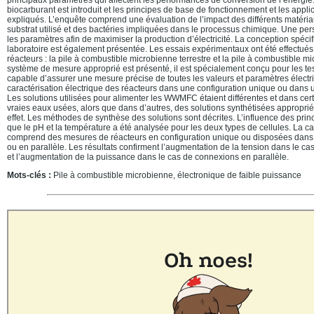
biocarburant est introduit et les principes de base de fonctionnement et les appli
expliqués. L’enquête comprend une évaluation de l’impact des différents matéria
substrat utilisé et des bactéries impliquées dans le processus chimique. Une pers
les paramètres afin de maximiser la production d’électricité. La conception spéc
laboratoire est également présentée. Les essais expérimentaux ont été effectués
réacteurs : la pile à combustible microbienne terrestre et la pile à combustible 
système de mesure approprié est présenté, il est spécialement conçu pour les test
capable d’assurer une mesure précise de toutes les valeurs et paramètres électr
caractérisation électrique des réacteurs dans une configuration unique ou dans 
Les solutions utilisées pour alimenter les WWMFC étaient différentes et dans certa
vraies eaux usées, alors que dans d’autres, des solutions synthétisées approprié
effet. Les méthodes de synthèse des solutions sont décrites. L’influence des pri
que le pH et la température a été analysée pour les deux types de cellules. La
comprend des mesures de réacteurs en configuration unique ou disposées dans
ou en parallèle. Les résultats confirment l’augmentation de la tension dans le c
et l’augmentation de la puissance dans le cas de connexions en parallèle.
Mots-clés :
Pile à combustible microbienne, électronique de faible puissance