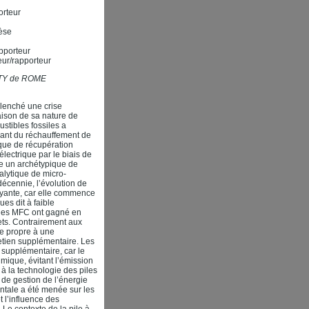
orteur
hèse
pporteur
eur/rapporteur
SITY de ROME
clenché une crise
raison de sa nature de
stibles fossiles a
vant du réchauffement de
que de récupération
lectrique par le biais de
e un archétypique de
alytique de micro-
décennie, l’évolution de
ayante, car elle commence
es dit à faible
 les MFC ont gagné en
hets. Contrairement aux
e propre à une
etien supplémentaire. Les
 supplémentaire, car le
mique, évitant l’émission
à la technologie des piles
de gestion de l’énergie
ntale a été menée sur les
 l’influence des
 Le contexte de la pile à