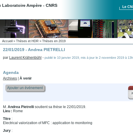
du Laboratoire Ampère - CNRS
Le C
Accueil
>
Thèses et HDR
>
Thèses en 2019
22/01/2019 - Andrea PIETRELLI
par
Laurent Krähenbühl
-
publié le
10 janvier 2019
,
mis à jour le
2 novembre 2019 à 13
Agenda
Archives
|
À venir
Ajouter un événement
i
M.
Andrea Pietrelli
soutient sa thèse le 22/01/2019.
Lieu :
Rome
Titre
:
Electrical valorization of MFC : application to monitoring
Jury
: