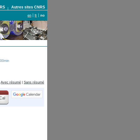
NRS
Autres sites CNRS
en
fr
no
h00min
Avec résumé
|
Sans résumé
Cal