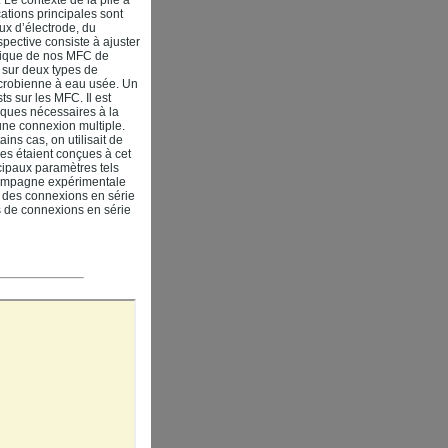
cations principales sont
ux d’électrode, du
pective consiste à ajuster
ifique de nos MFC de
 sur deux types de
microbienne à eau usée. Un
s sur les MFC. Il est
iques nécessaires à la
une connexion multiple.
ins cas, on utilisait de
es étaient conçues à cet
ncipaux paramètres tels
 campagne expérimentale
 des connexions en série
as de connexions en série