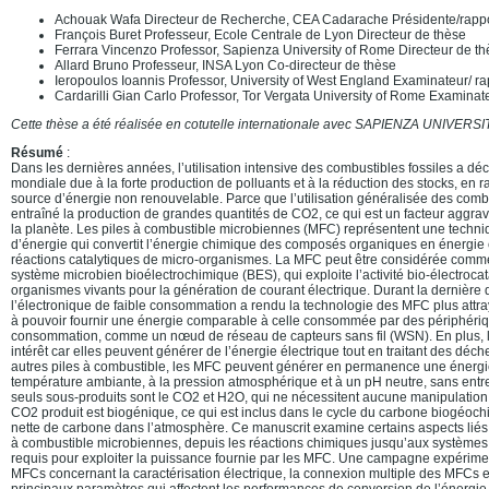
Achouak Wafa Directeur de Recherche, CEA Cadarache Présidente/rapp
François Buret Professeur, Ecole Centrale de Lyon Directeur de thèse
Ferrara Vincenzo Professor, Sapienza University of Rome Directeur de t
Allard Bruno Professeur, INSA Lyon Co-directeur de thèse
Ieropoulos Ioannis Professor, University of West England Examinateur/ ra
Cardarilli Gian Carlo Professor, Tor Vergata University of Rome Examinat
Cette thèse a été réalisée en cotutelle internationale avec SAPIENZA UNIVER
Résumé
:
Dans les dernières années, l’utilisation intensive des combustibles fossiles a dé
mondiale due à la forte production de polluants et à la réduction des stocks, en 
source d’énergie non renouvelable. Parce que l’utilisation généralisée des combu
entraîné la production de grandes quantités de CO2, ce qui est un facteur aggra
la planète. Les piles à combustible microbiennes (MFC) représentent une techni
d’énergie qui convertit l’énergie chimique des composés organiques en énergie é
réactions catalytiques de micro-organismes. La MFC peut être considérée comm
système microbien bioélectrochimique (BES), qui exploite l’activité bio-électrocat
organismes vivants pour la génération de courant électrique. Durant la dernière 
l’électronique de faible consommation a rendu la technologie des MFC plus attr
à pouvoir fournir une énergie comparable à celle consommée par des périphériqu
consommation, comme un nœud de réseau de capteurs sans fil (WSN). En plus,
intérêt car elles peuvent générer de l’énergie électrique tout en traitant des déc
autres piles à combustible, les MFC peuvent générer en permanence une énergi
température ambiante, à la pression atmosphérique et à un pH neutre, sans entr
seuls sous-produits sont le CO2 et H2O, qui ne nécessitent aucune manipulation
CO2 produit est biogénique, ce qui est inclus dans le cycle du carbone biogéochi
nette de carbone dans l’atmosphère. Ce manuscrit examine certains aspects liés 
à combustible microbiennes, depuis les réactions chimiques jusqu’aux systèmes 
requis pour exploiter la puissance fournie par les MFC. Une campagne expérime
MFCs concernant la caractérisation électrique, la connexion multiple des MFCs et
principaux paramètres qui affectent les performances de conversion de l’énergie.