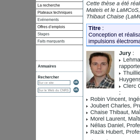
Cette thèse a été réa
La recherche
Mateis et le LaMCoS,
Plateaux techniques
Thibaut Chaise (LaMC
Evénements
Offres d’emplois
Titre
:
Conception et réalis
Stages
impulsions électrom
Faits marquants
Jury
:
Lehmann
rapporte
Annuaires
Thuilli
Rechercher
Huygens,
Clerc 
;
Robin Vincent, Ingé
Joubert Charles, Pr
Chaise Thibaut, Maî
Morel Laurent, Maîtr
Nélias Daniel, Profe
Razik Hubert, Profes