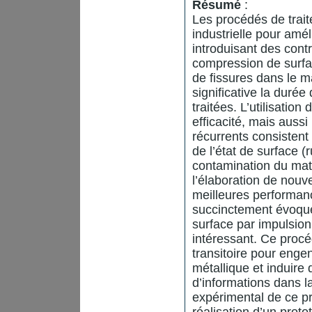
Résumé
:
Les procédés de traite
industrielle pour am
introduisant des cont
compression de surfac
de fissures dans le 
significative la duré
traitées. L’utilisatio
efficacité, mais aussi
récurrents consistent
de l’état de surface (r
contamination du maté
l’élaboration de nou
meilleures performanc
succinctement évoqué
surface par impulsio
intéressant. Ce pro
transitoire pour enge
métallique et induire 
d’informations dans la 
expérimental de ce pr
réalisation d’un pro