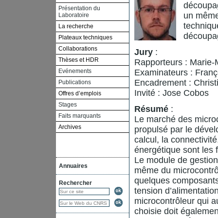
découpag
Présentation du
un même
Laboratoire
technique
La recherche
découpa
Plateaux techniques
Collaborations
Jury
:
Thèses et HDR
Rapporteurs : Marie-
Evénements
Examinateurs : Franç
Encadrement : Christi
Publications
Invité : Jose Cobos
Offres d’emplois
Stages
Résumé
:
Faits marquants
Le marché des microco
Archives
propulsé par le dével
calcul, la connectivit
énergétique sont les 
Le module de gestion 
Annuaires
même du microcontrôl
quelques composants 
Rechercher
tension d’alimentat
microcontrôleur qui a
choisie doit égaleme