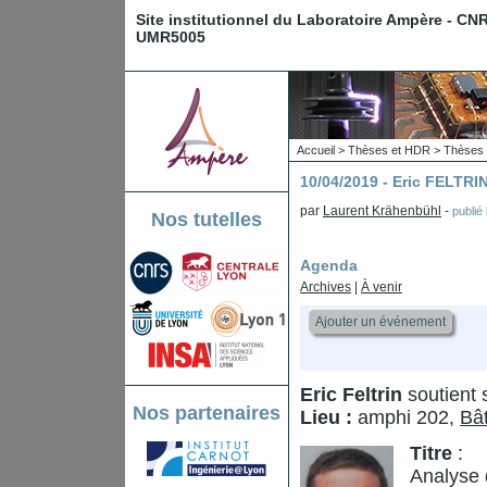
Site institutionnel du Laboratoire Ampère - CN
UMR5005
Accueil
>
Thèses et HDR
>
Thèses 
10/04/2019 - Eric FELTRI
par
Laurent Krähenbühl
-
publié
Nos tutelles
Agenda
Archives
|
À venir
Ajouter un événement
Eric Feltrin
soutient 
Nos partenaires
Lieu :
amphi 202,
Bâ
Titre
:
Analyse 