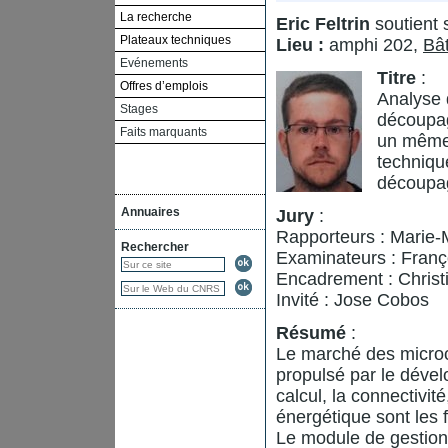
La recherche
Eric Feltrin
soutient 
Plateaux techniques
Lieu :
amphi 202,
Bâ
Evénements
Titre
:
Offres d’emplois
Analyse 
Stages
découpag
Faits marquants
un même
technique
découpa
Annuaires
Jury
:
Rapporteurs : Marie-
Rechercher
Examinateurs : Franç
Encadrement : Christi
Invité : Jose Cobos
Résumé
:
Le marché des microco
propulsé par le dével
calcul, la connectivit
énergétique sont les 
Le module de gestion 