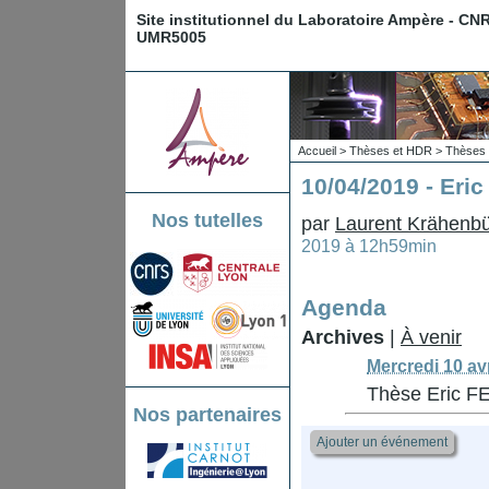
Site institutionnel du Laboratoire Ampère - CN
UMR5005
Accueil
>
Thèses et HDR
>
Thèses 
10/04/2019 - Eri
Nos tutelles
par
Laurent Krähenbü
2019 à 12h59min
Agenda
Archives
|
À venir
Mercredi 10 av
Thèse Eric F
Nos partenaires
Ajouter un événement