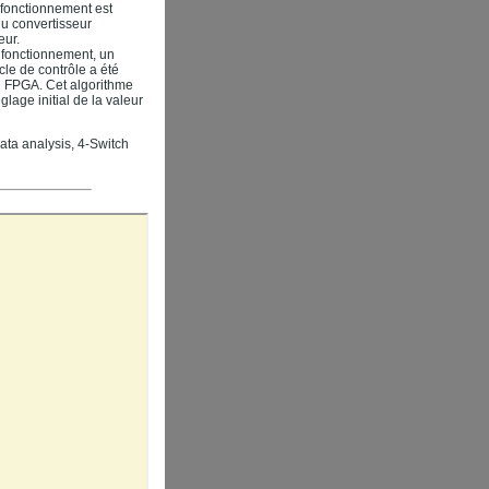
e fonctionnement est
du convertisseur
eur.
e fonctionnement, un
cle de contrôle a été
 FPGA. Cet algorithme
age initial de la valeur
ata analysis, 4-Switch