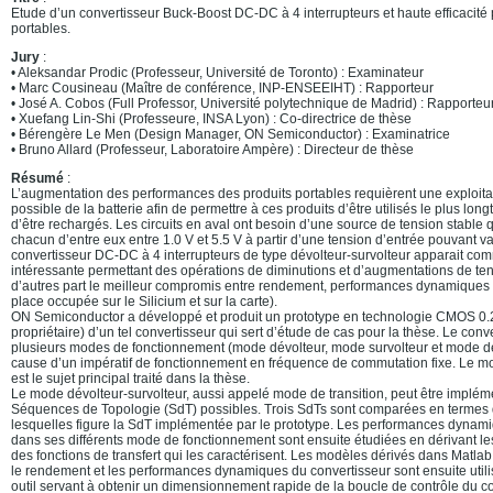
Etude d’un convertisseur Buck-Boost DC-DC à 4 interrupteurs et haute efficacité 
portables.
Jury
:
• Aleksandar Prodic (Professeur, Université de Toronto) : Examinateur
• Marc Cousineau (Maître de conférence, INP-ENSEEIHT) : Rapporteur
• José A. Cobos (Full Professor, Université polytechnique de Madrid) : Rapporteu
• Xuefang Lin-Shi (Professeure, INSA Lyon) : Co-directrice de thèse
• Bérengère Le Men (Design Manager, ON Semiconductor) : Examinatrice
• Bruno Allard (Professeur, Laboratoire Ampère) : Directeur de thèse
Résumé
:
L’augmentation des performances des produits portables requièrent une exploitati
possible de la batterie afin de permettre à ces produits d’être utilisés le plus lo
d’être rechargés. Les circuits en aval ont besoin d’une source de tension stable q
chacun d’entre eux entre 1.0 V et 5.5 V à partir d’une tension d’entrée pouvant va
convertisseur DC-DC à 4 interrupteurs de type dévolteur-survolteur apparait co
intéressante permettant des opérations de diminutions et d’augmentations de tens
d’autres part le meilleur compromis entre rendement, performances dynamiques 
place occupée sur le Silicium et sur la carte).
ON Semiconductor a développé et produit un prototype en technologie CMOS 0
propriétaire) d’un tel convertisseur qui sert d’étude de cas pour la thèse. Le con
plusieurs modes de fonctionnement (mode dévolteur, mode survolteur et mode dé
cause d’un impératif de fonctionnement en fréquence de commutation fixe. Le mo
est le sujet principal traité dans la thèse.
Le mode dévolteur-survolteur, aussi appelé mode de transition, peut être implém
Séquences de Topologie (SdT) possibles. Trois SdTs sont comparées en termes
lesquelles figure la SdT implémentée par le prototype. Les performances dynam
dans ses différents mode de fonctionnement sont ensuite étudiées en dérivant l
des fonctions de transfert qui les caractérisent. Les modèles dérivés dans Matla
le rendement et les performances dynamiques du convertisseur sont ensuite util
outil servant à obtenir un dimensionnement rapide de la boucle de contrôle du co