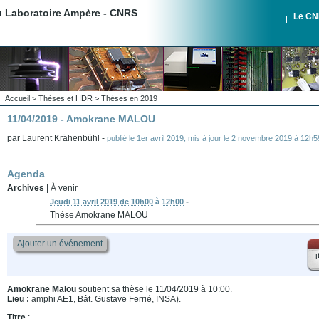
du Laboratoire Ampère - CNRS
Le C
Accueil
>
Thèses et HDR
>
Thèses en 2019
11/04/2019 - Amokrane MALOU
par
Laurent Krähenbühl
-
publié le
1er avril 2019
,
mis à jour le
2 novembre 2019 à 12h5
Agenda
Archives
|
À venir
-
Jeudi 11 avril 2019 de 10h00
à
12h00
Thèse Amokrane MALOU
Ajouter un événement
i
Amokrane Malou
soutient sa thèse le 11/04/2019 à 10:00.
Lieu :
amphi AE1,
Bât. Gustave Ferrié, INSA
).
Titre
: