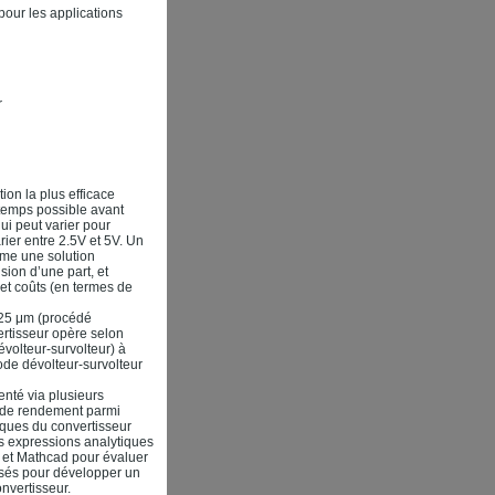
pour les applications
r
on la plus efficace
ngtemps possible avant
ui peut varier pour
rier entre 2.5V et 5V. Un
mme une solution
ion d’une part, et
et coûts (en termes de
.25 μm (procédé
vertisseur opère selon
volteur-survolteur) à
de dévolteur-survolteur
enté via plusieurs
 de rendement parmi
iques du convertisseur
es expressions analytiques
b et Mathcad pour évaluer
isés pour développer un
nvertisseur.