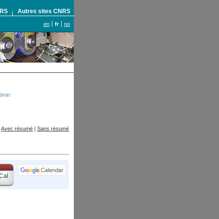
NRS
Autres sites CNRS
en
fr
no
9min
Avec résumé
|
Sans résumé
Cal