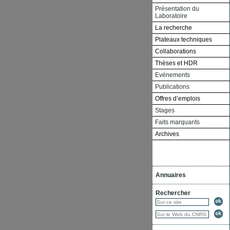
Présentation du
Laboratoire
La recherche
Plateaux techniques
Collaborations
Thèses et HDR
Evénements
Publications
Offres d’emplois
Stages
Faits marquants
Archives
Annuaires
Rechercher