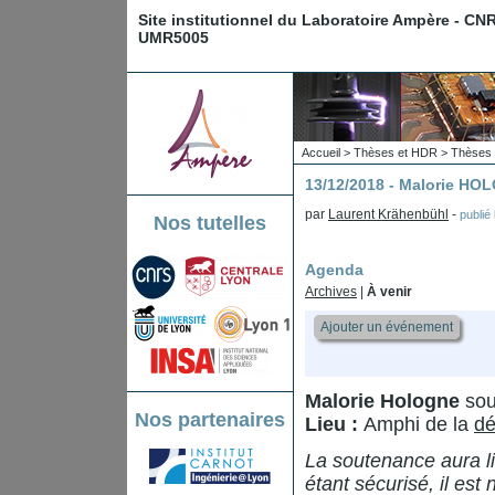
Site institutionnel du Laboratoire Ampère - CN
UMR5005
Accueil
>
Thèses et HDR
>
Thèses 
13/12/2018 - Malorie H
par
Laurent Krähenbühl
-
publié
Nos tutelles
Agenda
Archives
|
À venir
Ajouter un événement
Malorie Hologne
sou
Nos partenaires
Lieu :
Amphi de la
dé
La soutenance aura li
étant sécurisé, il est