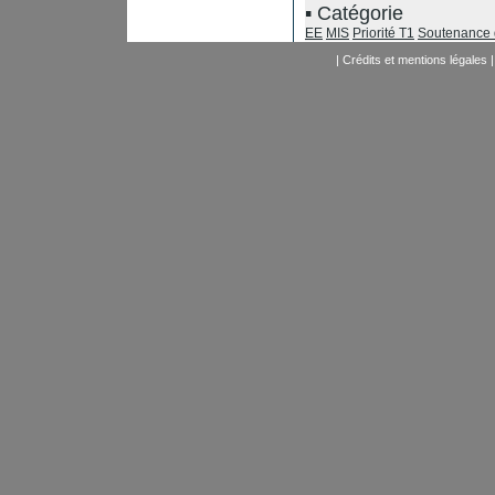
Catégorie
EE
MIS
Priorité T1
Soutenance 
|
Crédits et mentions légales