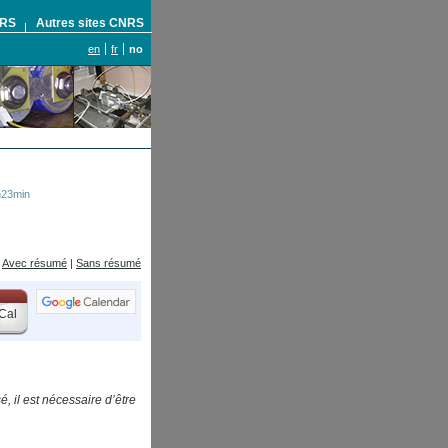
NRS
Autres sites CNRS
en
fr
no
h23min
Avec résumé
|
Sans résumé
Cal
, il est nécessaire d’être