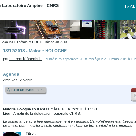
du Laboratoire Ampère - CNRS
Le C
Accueil
>
Thèses et HDR
>
Thèses en 2018
13/12/2018 - Malorie HOLOGNE
par
Laurent Krähenbühl
-
publié le
25 septembre 2018
,
mis à jour le
11 mars 2019 à 10
Agenda
Archives
|
À venir
Ajouter un événement
i
Malorie Hologne
soutient sa thèse le 13/12/2018 à 14:00.
Lieu :
Amphi de la
délégation régionale CNRS
.
La soutenance aura lieu majoritairement en anglais. L’amphithéâtre étant sécurisé
préinscrit pour assister à cette soutenance. Dans ce but,
contacter la candidate
.
Titre
: