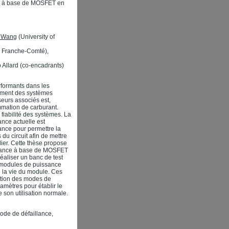
ces à base de MOSFET en
n Wang
(University of
e Franche-Comté),
 Allard (co-encadrants)
rformants dans les
acement des systèmes
seurs associés est,
mmation de carburant.
iabilité des systèmes. La
ance actuelle est
ance pour permettre la
du circuit afin de mettre
ier. Cette thèse propose
issance à base de MOSFET
éaliser un banc de test
s modules de puissance
 la vie du module. Ces
ction des modes de
amètres pour établir le
 son utilisation normale.
ode de défaillance,