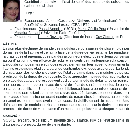
Contribution au suivi de l’état de santé des modules de puissan
carbure de silicium
Jury
:
Rapporteurs :
Alberto Castellazzi
(University of Nottingham),
Jiabi
Sheffield) et Suzanne Lesecq (CEA-LETI)
Examinateurs :
Pascal Venet
(UCBL),
Marie-Cécile Péra
(Université d
Mounira Berkani
(Université Paris-Est Créteil)
Encadrement :
Hubert Razik
(Directeur de thèse),
Guy Clerc
et Bruno
Résumé
:
L’avion plus électrique demande des modules de puissances de plus en plus pe
domaines de la fiabilité et de la maîtrise de la durée de vie restante. Le rempl
hydrauliques et pneumatiques par des actionneurs électriques et leurs convertis
aujourd’hui, un moyen efficace de réduire les coûts de maintenance et la conso
L’ajout de composantes électriques est également un bon moyen d’augmenter la f
fiabilité est toujours étudiée à partir de contraintes cycliques accélérées. La tend
d’embarquer des fonctions de suivi de l’état de santé dans les modules de puiss
prédiction de la durée de vie restante. Cette approche implique des modifications 
en place des capteurs et est souvent dédiée à un mode de défaillance en particul
une approche par apprentissage du suivi de l’état de santé de modules de pu
en carbure de silicium. Une large étude bibliographique a permis de créer et de r
instrumenté permettant de mettre en œuvre des défaillances attendues dans le
mais aussi d’enregistrer un grand nombre de paramètres électriques au cours de
paramètres montrent une évolution au cours du vieillissement du module en fon
défaillances. Un modèle de réseaux neuronaux s’appuie sur la dérive de ces par
pronostic de durée de vie restante d’un module de puissance à chaque instant de
Mots-clé
:
MOSFET en carbure de silicium, module de puissance, suivi de l’état de santé, m
diagnostic, pronostic, durée de vie restante.